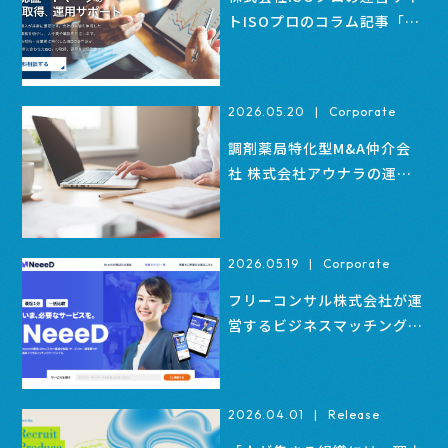
トISOプロのコラム記事「お
すすめのWebマーケティン
グサービス/支援会社一覧」
に当社が紹介されました。
2026.05.20
|
Corporate
調剤薬局特化型M&A仲介会
社 株式会社アウナラの運営
するコラム内の記事「情報収
集に役立つ！おすすめの
Webメディアまとめ」に当
2026.05.19
|
Corporate
社が掲載されました。
フリーコンサル株式会社が運
営するビジネスマッチングサ
ービス「NeeeD（ニー
ド）」内の「おすすめのホー
ムページ制作会社」として掲
2026.04.01
|
Release
載されました。