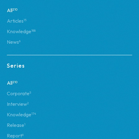
All
210
Articles
15
Knowledge
188
News
6
Series
All
210
Corporate
5
Interview
2
Knowledge
174
Release
1
Report
6