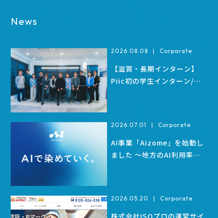
News
2026.08.08
|
Corporate
【滋賀・長期インターン】
Piic初の学生インターン/ア
ルバイト募集｜営業・インサ
イドセールス
2026.07.01
|
Corporate
AI事業「Aizome」を始動し
ました 〜地方のAI利用率
を、1%引き上げる〜
2026.05.20
|
Corporate
株式会社ISOプロの運営サイ