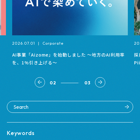
2026.06.04
|
Interview
20
率
採用×クリエイティブが創出する、無限の可能性。
A
Piicの「リクルートプロデュース」がまなざしを向け
る未来。
03
03
Keywords