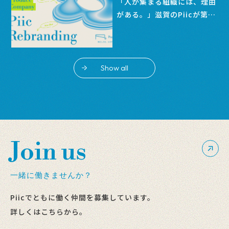
「人が集まる組織には、理由
がある。」滋賀のPiicが第二
創業期を機にリブランディン
グ。組織成長を設計する『リ
クルートプロデュース』始
動。
Show all
Join us
一緒に働きませんか？
Piicでともに働く仲間を募集しています。
詳しくはこちらから。