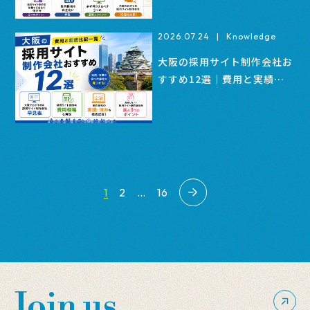
2026.07.24
|
Knowledge
大阪の採用サイト制作会社お
すすめ12選｜費用と実績比
較一覧
1
2
…
16
Join us