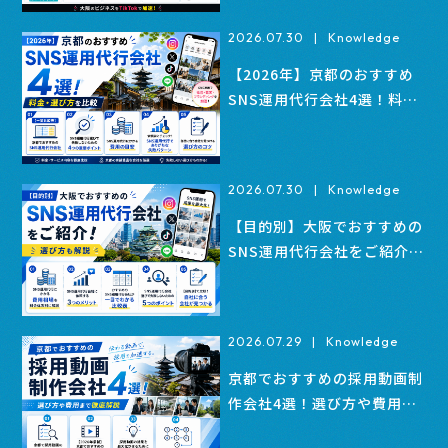
2026.07.30
|
Knowledge
【2026年】京都のおすすめ
SNS運用代行会社4選！料
金・選び方を比較
2026.07.30
|
Knowledge
【目的別】大阪でおすすめの
SNS運用代行会社をご紹介！
選び方も解説
2026.07.29
|
Knowledge
京都でおすすめの採用動画制
作会社4選！選び方や費用ま
で解説