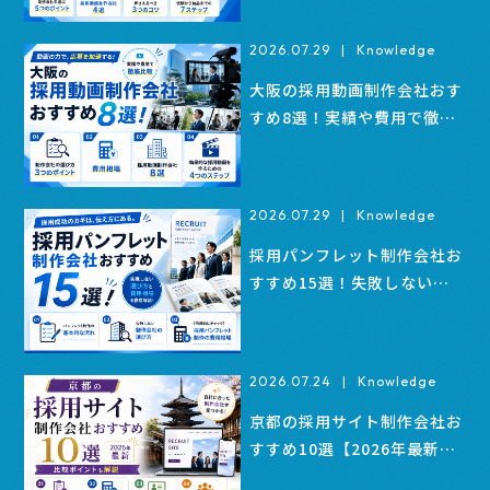
2026.07.29
|
Knowledge
大阪の採用動画制作会社おす
すめ8選！実績や費用で徹底
比較
2026.07.29
|
Knowledge
採用パンフレット制作会社お
すすめ15選！失敗しない選
び方と費用相場
2026.07.24
|
Knowledge
京都の採用サイト制作会社お
すすめ10選【2026年最新】
比較ポイントも解説