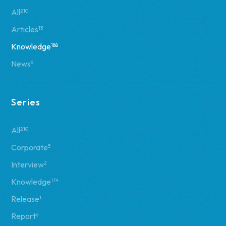
All
210
Articles
15
Knowledge
188
News
6
Series
All
210
Corporate
5
Interview
2
Knowledge
174
Release
1
Report
6