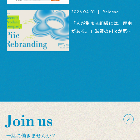
ムページ制作会社」として掲
2026.04.01
|
Release
載されました。
「人が集まる組織には、理由
がある。」滋賀のPiicが第二
創業期を機にリブランディン
グ。組織成長を設計する『リ
クルートプロデュース』始
動。
Join us
一緒に働きませんか？