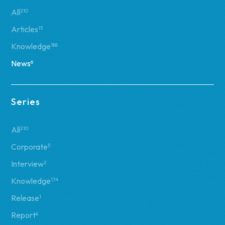
All
210
Articles
15
Knowledge
188
News
6
Series
All
210
Corporate
5
Interview
2
Knowledge
174
Release
1
Report
6