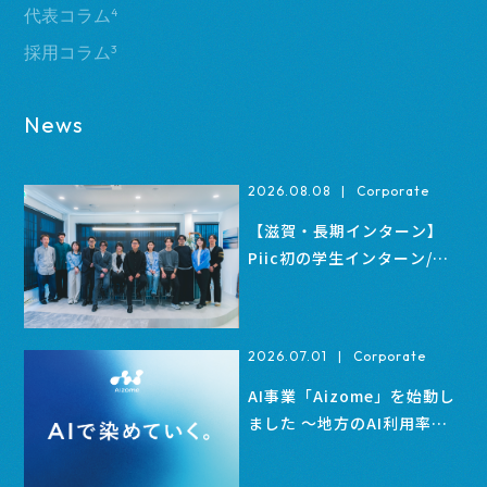
代表コラム
4
採用コラム
3
News
2026.08.08
|
Corporate
【滋賀・長期インターン】
Piic初の学生インターン/ア
ルバイト募集｜営業・インサ
イドセールス
2026.07.01
|
Corporate
AI事業「Aizome」を始動し
ました 〜地方のAI利用率
を、1%引き上げる〜