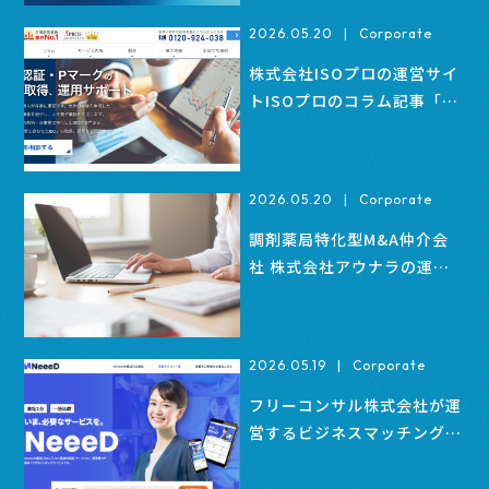
2026.05.20
|
Corporate
株式会社ISOプロの運営サイ
トISOプロのコラム記事「お
すすめのWebマーケティン
グサービス/支援会社一覧」
に当社が紹介されました。
2026.05.20
|
Corporate
調剤薬局特化型M&A仲介会
社 株式会社アウナラの運営
するコラム内の記事「情報収
集に役立つ！おすすめの
Webメディアまとめ」に当
2026.05.19
|
Corporate
社が掲載されました。
フリーコンサル株式会社が運
営するビジネスマッチングサ
ービス「NeeeD（ニー
ド）」内の「おすすめのホー