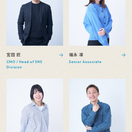
宮田 匠
福永 凜
CMO / Head of SNS
Senior Associate
Division