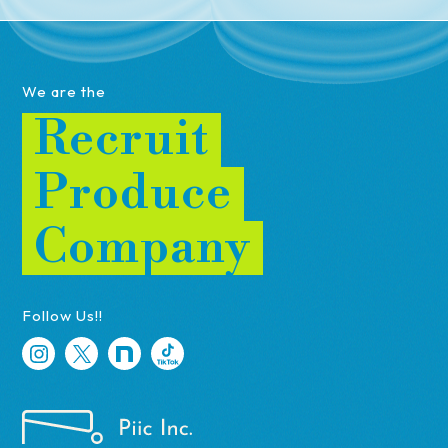
We are the
Recruit
Produce
Company
Follow Us!!