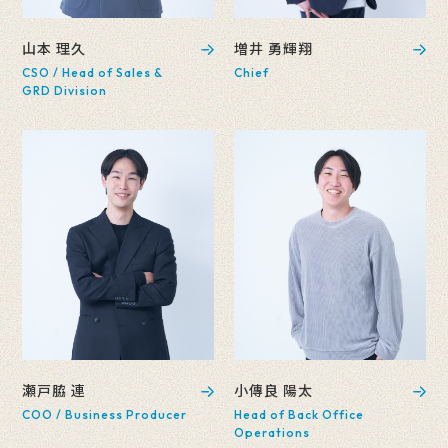
山本 理久
増井 勇輝翔
CSO / Head of Sales &
Chief
GRD Division
瀬戸脇 連
小傳良 陽太
COO / Business Producer
Head of Back Office
Operations