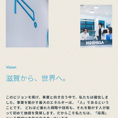
Vision
滋賀から、世界へ。
こ
の
ビ
ジ
ョ
ン
を
掲
げ
、
事
業
と
向
き
合
う
中
で
、
私
た
ち
は
確
信
し
ま
し
た
。
事
業
を
動
か
す
最
大
の
エ
ネ
ル
ギ
ー
は
、
「
人
」
で
あ
る
と
い
う
こ
と
で
す
。
ど
れ
ほ
ど
優
れ
た
戦
略
や
技
術
も
、
そ
れ
を
動
か
す
人
が
揃
っ
て
初
め
て
価
値
を
発
揮
し
ま
す
。
だ
か
ら
こ
そ
私
た
ち
は
、
「
採
用
」