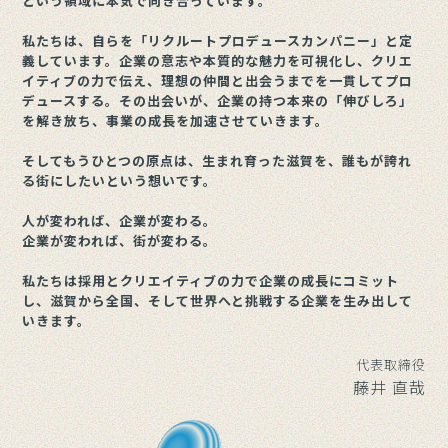
と
い
う
領
域
に
本
気
で
向
き
合
っ
て
い
ま
す
。
私
た
ち
は
、
自
ら
を
「
リ
ク
ル
ー
ト
プ
ロ
デ
ュ
ー
ス
カ
ン
パ
ニ
ー
」
と
定
義
し
て
い
ま
す
。
企
業
の
意
志
や
本
質
的
な
魅
力
を
可
視
化
し
、
ク
リ
エ
イ
テ
ィ
ブ
の
力
で
伝
え
、
理
想
の
仲
間
と
出
会
う
ま
で
を
一
貫
し
て
プ
ロ
デ
ュ
ー
ス
す
る
。
そ
の
出
会
い
が
、
企
業
の
持
つ
本
来
の
「
伸
び
し
ろ
」
を
解
き
放
ち
、
事
業
の
成
長
を
加
速
さ
せ
て
い
き
ま
す
。
そ
し
て
も
う
ひ
と
つ
の
原
点
は
、
生
ま
れ
育
っ
た
滋
賀
を
、
誰
も
が
誇
れ
る
街
に
し
た
い
と
い
う
想
い
で
す
。
人
が
変
わ
れ
ば
、
企
業
が
変
わ
る
。
企
業
が
変
わ
れ
ば
、
街
が
変
わ
る
。
私
た
ち
は
採
用
と
ク
リ
エ
イ
テ
ィ
ブ
の
力
で
企
業
の
成
長
に
コ
ミ
ッ
ト
し
、
滋
賀
か
ら
全
国
、
そ
し
て
世
界
へ
と
挑
戦
す
る
企
業
を
生
み
出
し
て
い
き
ま
す
。
代表取締役
藤井 直哉