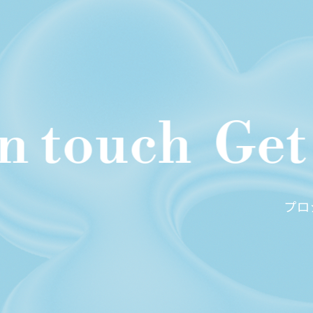
 touch
Get i
プロ