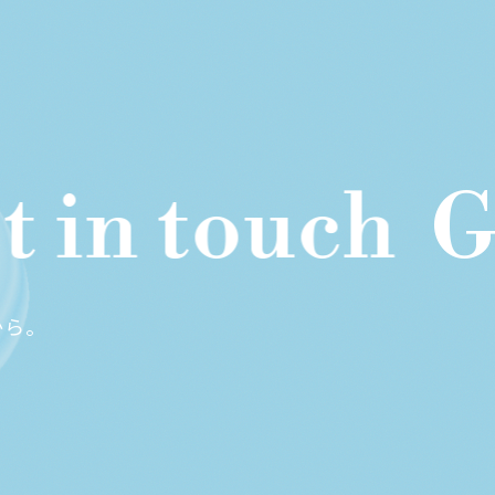
in touch
Get
から。