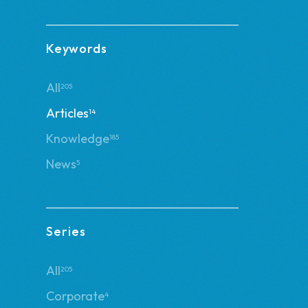
Keywords
All
205
Articles
14
Knowledge
185
News
5
Series
All
205
Corporate
4