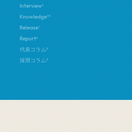
Interview
2
Knowledge
171
Release
1
Report
6
代表コラム
3
採用コラム
3