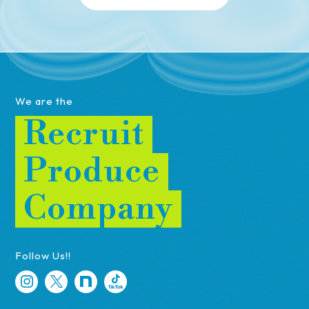
We are the
Recruit
Produce
Company
Follow Us!!