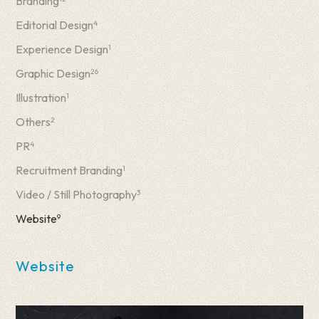
Branding
Editorial Design
4
Experience Design
1
Graphic Design
26
Illustration
1
Others
2
PR
4
Recruitment Branding
1
Video / Still Photography
3
Website
9
Website