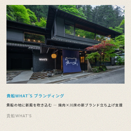
貴船WHAT’S ブランディング
貴船の地に新風を吹き込む ― 焼肉×川床の新ブランド立ち上げ支援
貴船WHAT'S