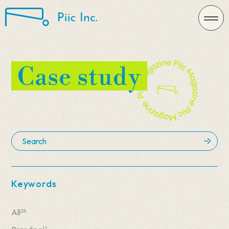
Case study
Keywords
All
28
12