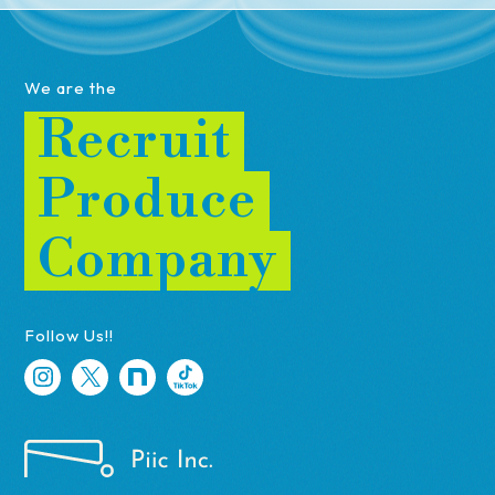
We are the
Recruit
Produce
Company
Follow Us!!