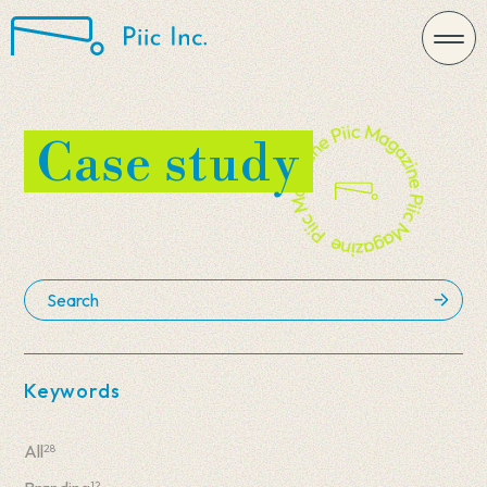
Case study
Keywords
All
28
12