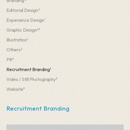
Branding
Editorial Design
4
Experience Design
1
Graphic Design
26
Illustration
1
Others
2
PR
4
Recruitment Branding
1
Video / Still Photography
3
Website
9
Recruitment Branding