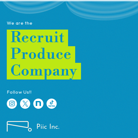
We are the
Recruit
Produce
Company
Follow Us!!