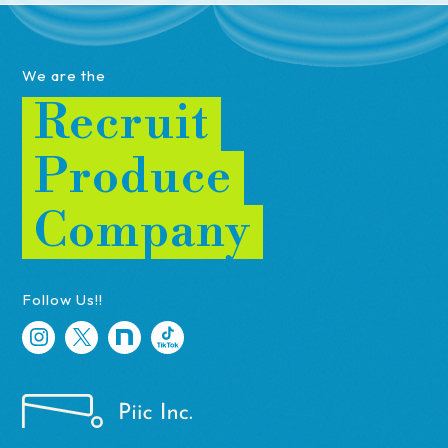
We are the
Recruit
Produce
Company
Follow Us!!