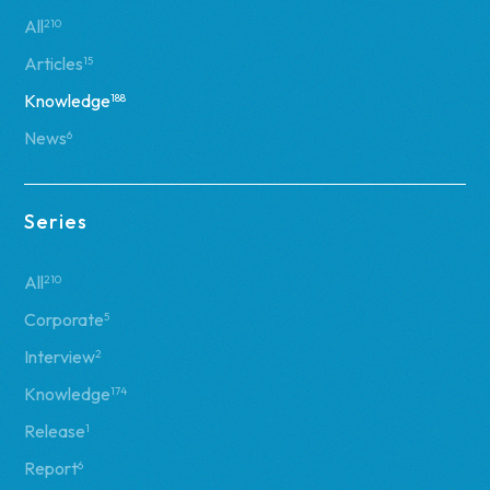
All
210
Articles
15
Knowledge
188
News
6
Series
All
210
Corporate
5
Interview
2
Knowledge
174
Release
1
Report
6