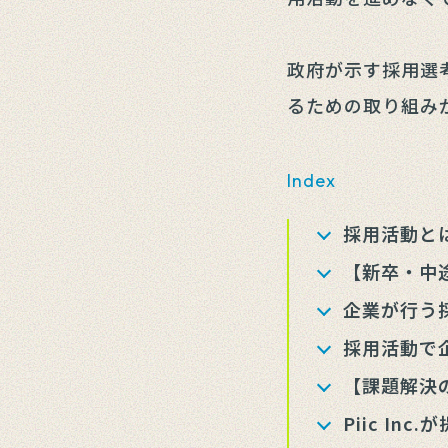
政府が示す採用選
るための取り組み
Index
採用活動と
【新卒・中
企業が行う
採用活動で
【課題解決
Piic I