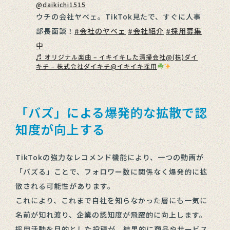
@daikichi1515
ウチの会社ヤベェ。TikTok見たで、すぐに人事
部長面談！
#会社のヤベェ
#会社紹介
#採用募集
中
♬ オリジナル楽曲 – イキイキした清掃会社@(株)ダイ
キチ – 株式会社ダイキチ@イキイキ採用
「バズ」による爆発的な拡散で認
知度が向上する
TikTokの強力なレコメンド機能により、一つの動画が
「バズる」ことで、フォロワー数に関係なく爆発的に拡
散される可能性があります。
これにより、これまで自社を知らなかった層にも一気に
名前が知れ渡り、企業の認知度が飛躍的に向上します。
採用活動を目的とした投稿が、結果的に商品やサービス