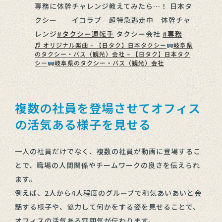
専務に体幹チャレンジ教えてみたら…！ 日本タ
クシー イコラブ 超特急逃走中 体幹チャ
レンジ
#タクシー運転手
タクシー会社
#専務
♬ オリジナル楽曲 – 【日タク】日本タクシー
岐阜県
のタクシー・バス（観光）会社 – 【日タク】日本タク
シー
岐阜県のタクシー・バス（観光）会社
複数の社員を登場させてオフィス
の活気ある様子を見せる
一人の社員だけでなく、複数の社員が動画に登場するこ
とで、職場の人間関係やチームワークの良さを伝えられ
ます。
例えば、2人から4人程度のグループで和気あいあいと会
話する様子や、協力して何かをする姿を見せることで、
オフィスの活気ある雰囲気が伝わります。