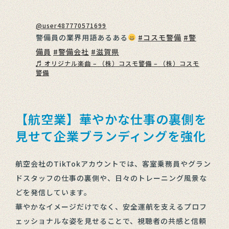
@user487770571699
警備員の業界用語あるある
#コスモ警備
#警
備員
#警備会社
#滋賀県
♬ オリジナル楽曲 – （株）コスモ警備 – （株）コスモ
警備
【航空業】華やかな仕事の裏側を
見せて企業ブランディングを強化
航空会社のTikTokアカウントでは、客室乗務員やグラン
ドスタッフの仕事の裏側や、日々のトレーニング風景な
どを発信しています。
華やかなイメージだけでなく、安全運航を支えるプロフ
ェッショナルな姿を見せることで、視聴者の共感と信頼