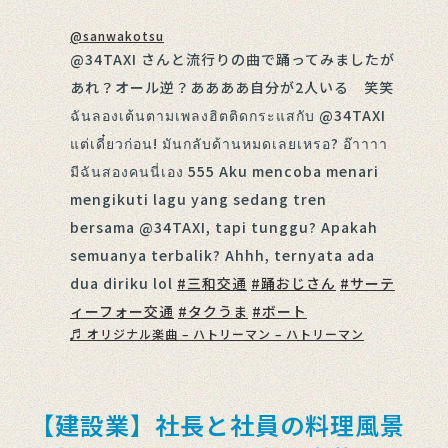
@sanwakotsu
@34TAXI さんと流行りの曲で踊ってみましたが
あれ？オール逆？ああああ自分が2人いる 笑笑
ฉันลองเต้นตามเพลงฮิตติดกระแสกับ @34TAXI
แต่เดี๋ยวก่อน! มันกลับด้านหมดเลยเหรอ? อ๊าาาา
มีฉันสองคนนี่เอง 555 Aku mencoba menari
mengikuti lagu yang sedang tren
bersama @34TAXI, tapi tunggu? Apakah
semuanya terbalik? Ahhh, ternyata ada
dua diriku lol
#三和交通
#踊おじさん
#サーテ
ィーフォー交通
#タクうま
#ボート
♬ オリジナル楽曲 – ハトリーマン – ハトリーマン
【建設業】社長と社員の料理風景