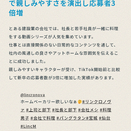
で親しみやすさを演出し応募者3
倍増
とある建設業の会社では、社長と若手社員が一緒に料理
をする動画シリーズが人気を集めています。
仕事とは直接関係のない日常的なコンテンツを通して、
社内の風通しの良さやアットホームな雰囲気を伝えるこ
とに成功しました。
親しみやすいキャラクターが受け、TikTok開始前と比較
して新卒の応募者数が3倍に増加した実績があります。
@lincronova
ホームベーカリー欲しいなぁ
#リンクロノヴ
ァ
#上司と部下
#社長と部下
#会社メシ
#料理
男子
#会社で料理
#パングラタン
#宮城
#仙台
#LincM