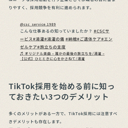
りやすく、採用競争を有利に進められます。
@csc_service.1989
こんな仕事あるの知っていましたか？
#CSCサ
ービス
#湯灌
#湯灌の儀
#納棺
#ご遺体ケア
#エン
ゼルケア
#旅立ちの支度
♬ オリジナル楽曲 – 誰かの最後の旅立ちを/湯灌 –
【公式】ひとときに心をかさねて/湯灌
TikTok採用を始める前に知っ
ておきたい3つのデメリット
多くのメリットがある一方で、TikTok採用には注意すべ
きデメリットも存在します。