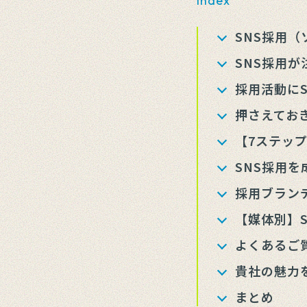
Index
SNS採用
SNS採用が
採用活動に
押さえてお
【7ステッ
SNS採用
採用ブラン
【媒体別】
よくあるご
貴社の魅力
まとめ