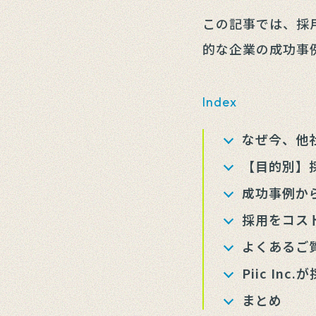
この記事では、採
的な企業の成功事
Index
なぜ今、他
【目的別】
成功事例か
採用をコス
よくあるご
Piic I
まとめ