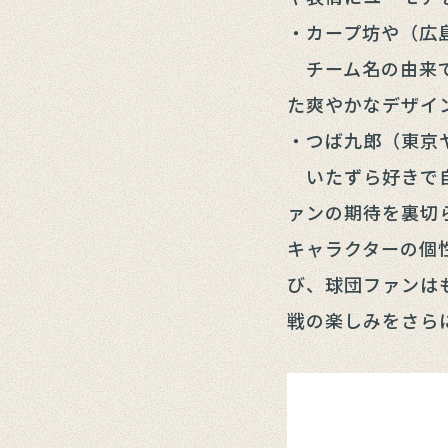
・カープ坊や（広
チーム名の由来で
た爽やかなデザイ
・つば九郎（東京
いたずら好きで自
ァンの期待を裏切
キャラクターの個
び、球団ファンは
戦の楽しみをさら