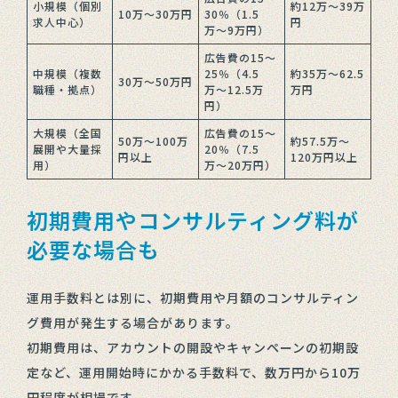
小規模（個別
約12万〜39万
10万〜30万円
30％（1.5
求人中心）
円
万〜9万円）
広告費の15〜
中規模（複数
25％（4.5
約35万〜62.5
30万〜50万円
職種・拠点）
万〜12.5万
万円
円）
大規模（全国
広告費の15〜
50万〜100万
約57.5万〜
展開や大量採
20％（7.5
円以上
120万円以上
用）
万〜20万円）
初期費用やコンサルティング料が
必要な場合も
運用手数料とは別に、初期費用や月額のコンサルティン
グ費用が発生する場合があります。
初期費用は、アカウントの開設やキャンペーンの初期設
定など、運用開始時にかかる手数料で、数万円から10万
円程度が相場です。