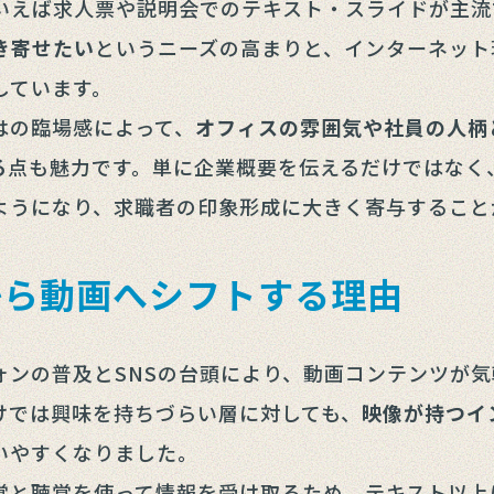
いえば求人票や説明会でのテキスト・スライドが主流
き寄せたい
というニーズの高まりと、インターネット
しています。
はの臨場感によって、
オフィスの雰囲気や社員の人柄
る
点も魅力です。単に企業概要を伝えるだけではなく
ようになり、求職者の印象形成に大きく寄与すること
から動画へシフトする理由
ォンの普及とSNSの台頭により、動画コンテンツが
けでは興味を持ちづらい層に対しても、
映像が持つイ
いやすくなりました。
覚と聴覚を使って情報を受け取るため、テキスト以上