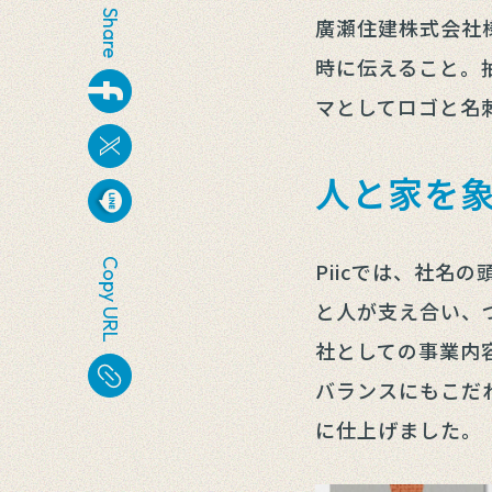
Share
廣瀬住建株式会社
時に伝えること。
マとしてロゴと名
人と家を
Copy URL
Piicでは、社
と人が支え合い、
社としての事業内
バランスにもこだ
に仕上げました。